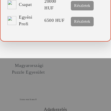
20000
Csapat
Részletek
HUF
Egyéni
6500 HUF
Részletek
Profi
Magyarországi
Puzzle Egyesület
Icons von Icons 8
Adatkezelés