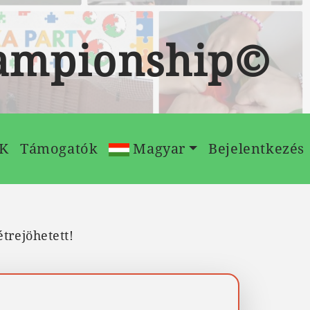
hampionship©
IK
Támogatók
Magyar
Bejelentkezés
trejöhetett!