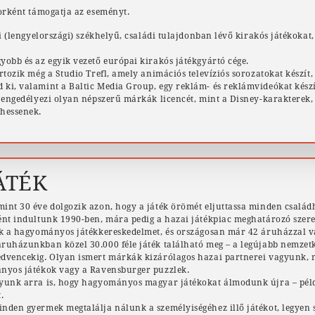
rként támogatja az eseményt.
ti (lengyelországi) székhelyű, családi tulajdonban lévő kirakós játékokat,
yobb és az egyik vezető európai kirakós játékgyártó cége.
artozik még a Studio Trefl, amely animációs televíziós sorozatokat készí
ki, valamint a Baltic Media Group, egy reklám- és reklámvideókat készí
n engedélyezi olyan népszerű márkák licencét, mint a Disney-karakterek,
lhessenek.
ÁTÉK
int 30 éve dolgozik azon, hogy a játék örömét eljuttassa minden csal
ént indultunk 1990-ben, mára pedig a hazai játékpiac meghatározó szere
ük a hagyományos játékkereskedelmet, és országosan már 42 áruházzal v
ruházunkban közel 30.000 féle játék található meg – a legújabb nemzet
dvencekig. Olyan ismert márkák kizárólagos hazai partnerei vagyunk, m
ányos játékok vagy a Ravensburger puzzlek.
yunk arra is, hogy hagyományos magyar játékokat álmodunk újra – péld
.
nden gyermek megtalálja nálunk a személyiségéhez illő játékot, legyen 