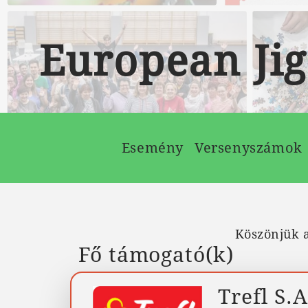
European Ji
Esemény
Versenyszámok
Köszönjük a
Fő támogató(k)
Trefl S.A