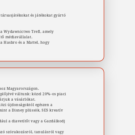
 társasjátékokat és játékokat gyártó
t, a Wydawnictwo Trefl, amely
tő médiavállalat.
 a Hasbro és a Mattel, hogy
ádhoz Magyarországon.
plőjévé váltunk: közel 20%-os piaci
árjuk a vásárlókat.
közi újdonságoktól egészen a
int a Disney plüssök, SES kreatív
ául a diavetítőt vagy a Gazdálkodj
szó szórakozásról, tanulásról vagy