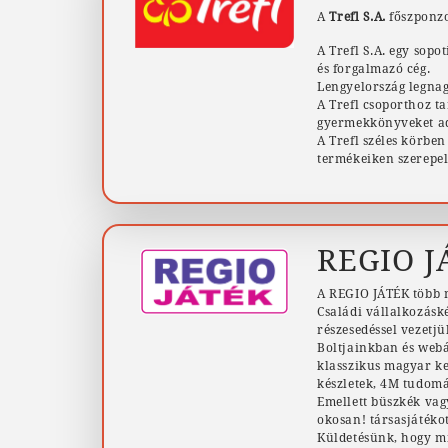
A
Trefl S.A.
főszponzo
A Trefl S.A. egy sopo
és forgalmazó cég.
Lengyelország legnag
A Trefl csoporthoz t
gyermekkönyveket ad 
A Trefl széles körbe
termékeiken szerepe
REGIO J
A REGIO JÁTÉK több m
Családi vállalkozásk
részesedéssel vezetj
Boltjainkban és webá
klasszikus magyar ke
készletek, 4M tudom
Emellett büszkék vag
okosan! társasjátékot
Küldetésünk, hogy mi