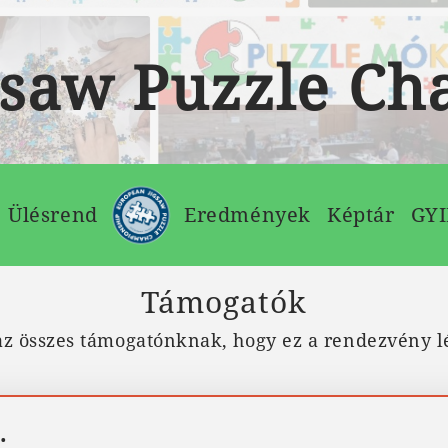
gsaw Puzzle C
Ülésrend
Eredmények
Képtár
GY
Támogatók
z összes támogatónknak, hogy ez a rendezvény lé
.