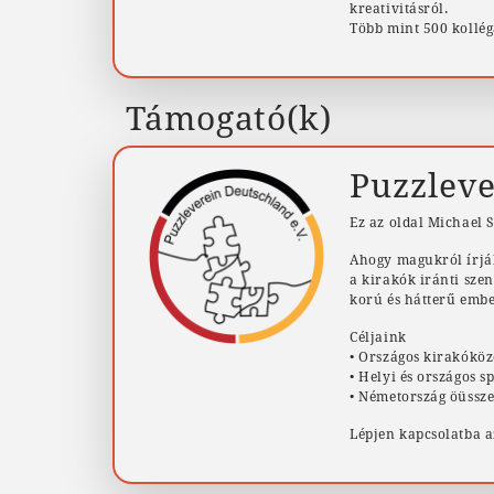
kreativitásról.
Több mint 500 kollég
Támogató(k)
Puzzleve
Ez az oldal Michael S
Ahogy magukról írják
a kirakók iránti sze
korú és hátterű embe
Céljaink
• Országos kirakóköz
• Helyi és országos 
• Németország öüssze
Lépjen kapcsolatba a